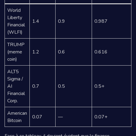
World
Liberty
1.4
0.9
0.987
Financial
(WLFI)
TRUMP
(meme
1.2
0.6
0.616
coin)
ALT5
Sigma /
AI
0.7
0.5
0.5+
Financial
Corp.
American
0.07
—
0.07+
Bitcoin