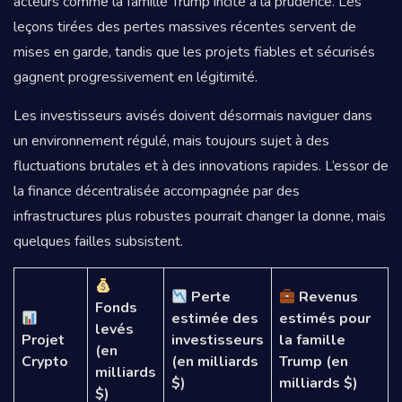
acteurs comme la famille Trump incite à la prudence. Les
leçons tirées des pertes massives récentes servent de
mises en garde, tandis que les projets fiables et sécurisés
gagnent progressivement en légitimité.
Les investisseurs avisés doivent désormais naviguer dans
un environnement régulé, mais toujours sujet à des
fluctuations brutales et à des innovations rapides. L’essor de
la finance décentralisée accompagnée par des
infrastructures plus robustes pourrait changer la donne, mais
quelques failles subsistent.
Perte
Revenus
Fonds
estimée des
estimés pour
levés
Projet
investisseurs
la famille
(en
Crypto
(en milliards
Trump (en
milliards
$)
milliards $)
$)