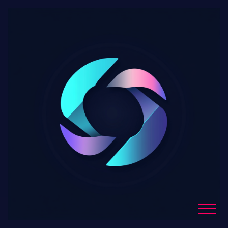
L’empire crypto des
Trump génère 2,3
milliards de dollars,
laissant les investisseurs
dans l’incertitude
Blog Details
Home