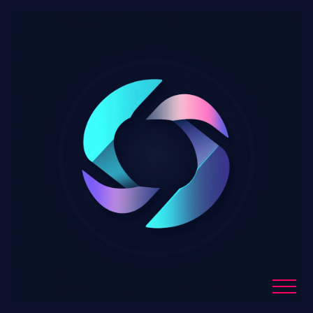
VanEck dévoile un ETN
innovant indexé sur le
token Hyperliquid
(HYPE
Blog Details
Home