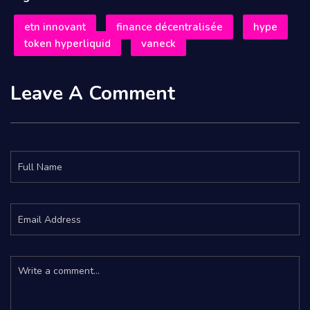
etn innovant
finance décentralisée
hype
token hyperliquid
vaneck
Leave A Comment