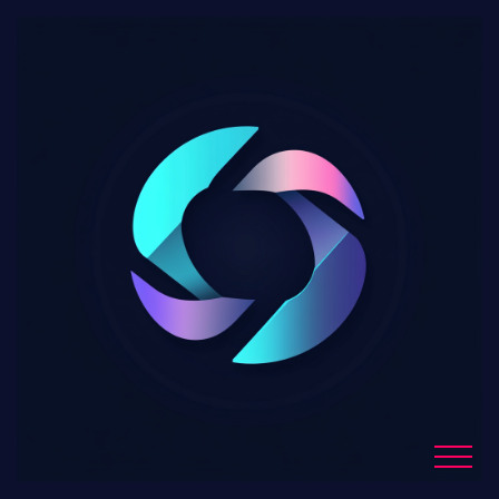
Crypto, actions,
immobilier : les raisons
qui poussent les jeunes à
investir massivement
Blog Details
Home