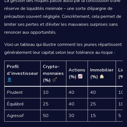
La gestion des risques passe aussi par la constitution d’une
réserve de liquidités minimale – une sorte d’épargne de
précaution souvent négligée. Concrètement, cela permet de
limiter ses pertes et d’éviter les mauvaises surprises sans
renoncer aux opportunités.
Voici un tableau qui illustre comment les jeunes répartissent
généralement leur capital selon leur tolérance au risque :
Profil
Crypto-
Actions
Immobilier
Liqu
d’investisseur
monnaies
(%)
(%)
(%
(%)
Prudent
10
40
40
10
Équilibré
25
40
25
10
Agressif
50
30
15
5