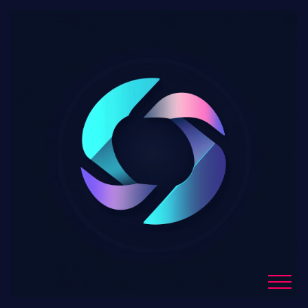
: Vers une application
unique pour investir en
actions et
cryptomonnaies ?
Blog Details
Home