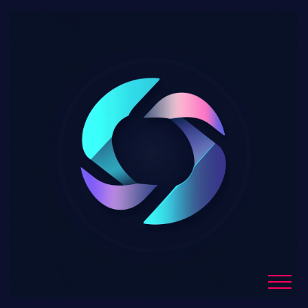
Une Crypto Treasury
méconnue connaît une
hausse vertigineuse de
30 447 % !
Blog Details
Home