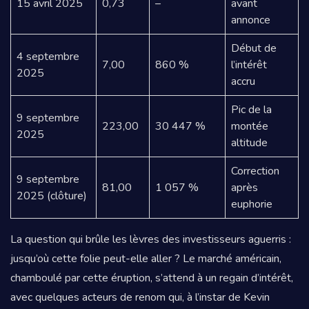
15 avril 2025
0,73
–
avant
annonce
Début de
4 septembre
7,00
860 %
l’intérêt
2025
accru
Pic de la
9 septembre
223,00
30 447 %
montée
2025
altitude
Correc­tion
9 septembre
81,00
1 057 %
après
2025 (clôture)
euphorie
La question qui brûle les lèvres des investisseurs aguerris :
jusqu’où cette folie peut-elle aller ? Le marché américain,
chamboulé par cette éruption, s’attend à un regain d’intérêt,
avec quelques acteurs de renom qui, à l’instar de Kevin