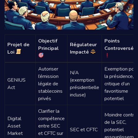
Objectif
Points
Projet de
Régulateur
Principal
Controversés
Loi
Impacté
Autoriser
Exemption pou
N/A
l’émission
la présidence,
GENIUS
(exemption
légale de
critique d’un
Act
présidentielle
stablecoins
favoritisme
incluse)
privés
potentiel
Clarifier la
Moindre contrô
Digital
compétence
de la SEC,
Asset
entre SEC
SEC et CFTC
potentiel
Market
et CFTC sur
assouplisseme