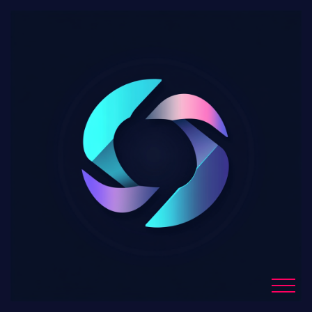
Semaine de la crypto à
Washington : trois
projets de lois clés sur
les cryptomonnaies à
l’étude cette semaine
Blog Details
Home