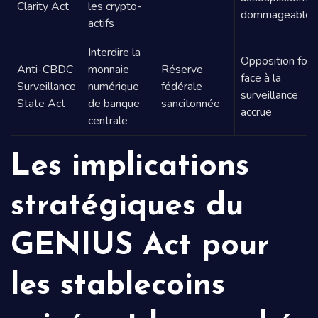
Clarity Act
les crypto-
dommageable
actifs
Interdire la
Opposition fort
Anti-CBDC
monnaie
Réserve
face à la
Surveillance
numérique
fédérale
surveillance
State Act
de banque
sancitonnée
accrue
centrale
Les implications
stratégiques du
GENIUS Act pour
les stablecoins