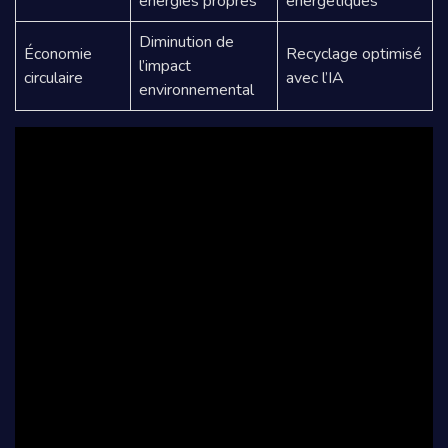
énergies propres
énergétiques
Diminution de
Économie
Recyclage optimisé
l’impact
circulaire
avec l’IA
environnemental