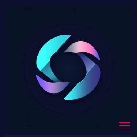
h Crypto : bientôt
impossible d’acquérir
des Bitcoins ?
Blog List
Home